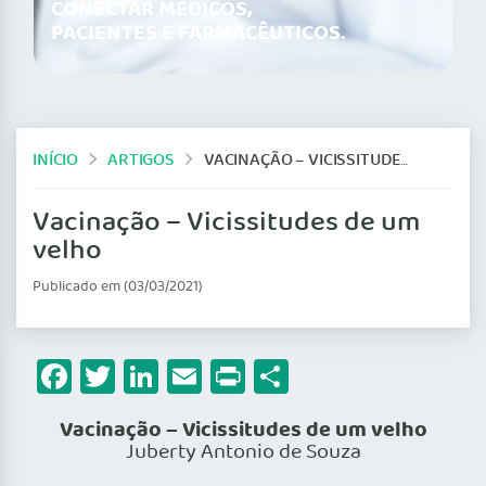
CONECTAR MÉDICOS,
PACIENTES E FARMACÊUTICOS.
INÍCIO
ARTIGOS
VACINAÇÃO – VICISSITUDES DE UM VELHO
Vacinação – Vicissitudes de um
velho
Publicado em (03/03/2021)
Facebook
Twitter
LinkedIn
Email
Print
Share
Vacinação – Vicissitudes de um velho
Juberty Antonio de Souza