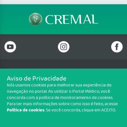
Telefone: (82) 3036 3800
Aviso de Privacidade
Email: faleconosco@crmal.org.br
Nós usamos cookies para melhorar sua experiência de
Av. Durval de Góes Monteiro, 5132 - Tabuleiro do Martins Maceió - AL,
navegação no portal. Ao utilizar o Portal Médico, você
57062-830
concorda com a política de monitoramento de cookies.
Funcionamento de seg. a sex., 8h às 17h
Para ter mais informações sobre como isso é feito, acesse
Política de cookies
. Se você concorda, clique em ACEITO.
Copyright CREMAL. Todos os direitos reservados.
TRANSPARÊNCIA E PRESTAÇÃO DE