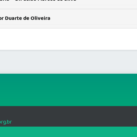
or Duarte de Oliveira
rg.br
62-830
T