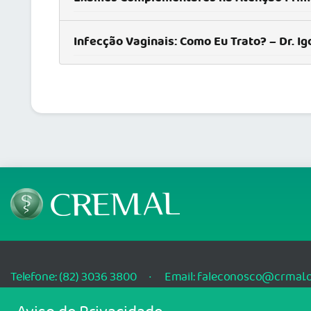
Infecção Vaginais: Como Eu Trato? – Dr. Ig
Telefone: (82) 3036 3800
Email: faleconosco@crmal.o
Av. Durval de Góes Monteiro, 5132 - Tabuleiro do Martins Maceió - AL, 570