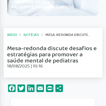
CONECTAR MÉDICOS,
PACIENTES E FARMACÊUTICOS.
INÍCIO
NOTÍCIAS
MESA-REDONDA DISCUTE DESAFIOS E ESTRATÉGIAS PARA PROMOVER A SAÚDE MENTAL DE PEDIATRAS
Mesa-redonda discute desafios e
estratégias para promover a
saúde mental de pediatras
18/08/2025 | 10:16
Facebook
Twitter
LinkedIn
Email
Print
Share