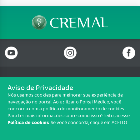
Telefone: (82) 3036 3800
Aviso de Privacidade
Email: faleconosco@crmal.org.br
Nós usamos cookies para melhorar sua experiência de
Av. Durval de Góes Monteiro, 5132 - Tabuleiro do Martins Maceió - AL,
navegação no portal. Ao utilizar o Portal Médico, você
57062-830
concorda com a política de monitoramento de cookies.
Funcionamento de seg. a sex., 8h às 17h
Para ter mais informações sobre como isso é feito, acesse
Política de cookies
. Se você concorda, clique em ACEITO.
Copyright CREMAL. Todos os direitos reservados.
TRANSPARÊNCIA E PRESTAÇÃO DE