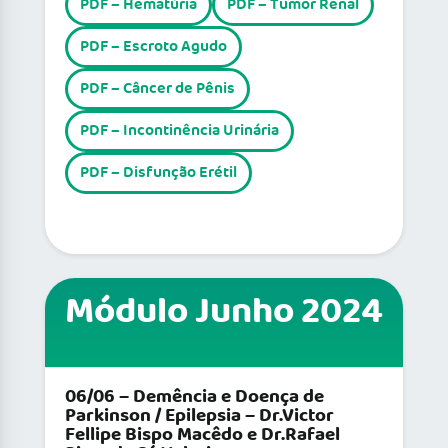
PDF – Hematúria
PDF – Tumor Renal
PDF – Escroto Agudo
PDF – Câncer de Pênis
PDF – Incontinência Urinária
PDF – Disfunção Erétil
Módulo Junho 2024
06/06 – Demência e Doença de
Parkinson / Epilepsia – Dr.Victor
Fellipe Bispo Macêdo e Dr.Rafael