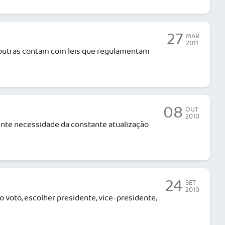
27
MAR
2011
s outras contam com leis que regulamentam
08
OUT
2010
nte necessidade da constante atualização
24
SET
2010
voto, escolher presidente, vice-presidente,