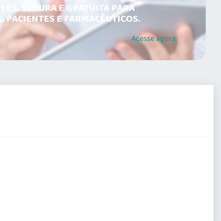
LES, SEGURA E GRATUITA PARA
, PACIENTES E FARMACÊUTICOS.
Acesse
agora