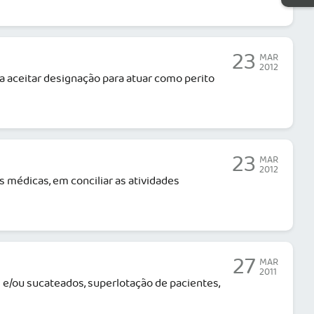
23
MAR
2012
 aceitar designação para atuar como perito
23
MAR
2012
 médicas, em conciliar as atividades
27
MAR
2011
 e/ou sucateados, superlotação de pacientes,