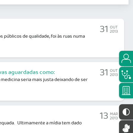
31
OUT
2013
 públicos de qualidade, foi às ruas numa
31
OUT
ivas aguardadas como:
2013
edicina seria mais justa deixando de ser
13
MAR
2013
dequada. Ultimamente a mídia tem dado