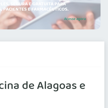
LES, SEGURA E GRATUITA PARA
, PACIENTES E FARMACÊUTICOS.
Acesse
agora
cina de Alagoas e